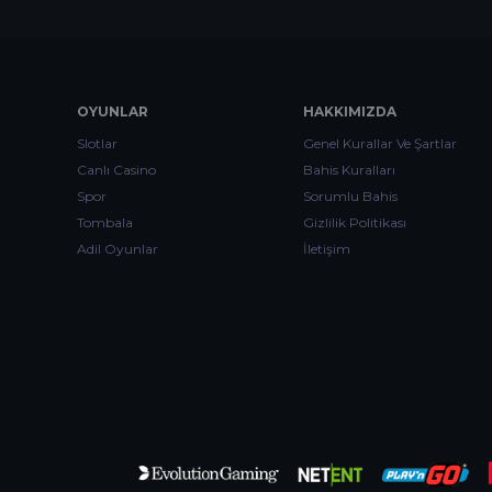
Oyunlar
Adil
Oyunlar
Sadakat
OYUNLAR
HAKKIMIZDA
Programı
Slotlar
Genel Kurallar Ve Şartlar
Canlı Casino
Bahis Kuralları
Turnuvalar
Spor
Sorumlu Bahis
Tombala
Gizlilik Politikası
Promosyonlar
Adil Oyunlar
İletişim