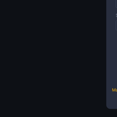
Casino
Slotlar
Canlı
Bahis
Poker
Kahve
Tombala
Zeppelin
Plinko
Ma
Kazı
Kazan
Sanal