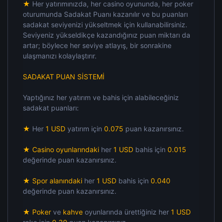
★
Her yatırımınızda, her casino oyununda, her poker
oturumunda Sadakat Puanı kazanılır ve bu puanları
sadakat seviyenizi yükseltmek için kullanabilirsiniz.
Seviyeniz yükseldikçe kazandığınız puan miktarı da
artar; böylece her seviye atlayış, bir sonrakine
ulaşmanızı kolaylaştırır.
SADAKAT PUAN SİSTEMİ
Yaptığınız her yatırım ve bahis için alabileceğiniz
sadakat puanları:
★
Her
1 USD
yatırım için
0.075
puan kazanırsınız.
★
Casino oyunlarındaki
her
1 USD
bahis için
0.015
değerinde puan kazanırsınız.
★
Spor alanındaki
her
1 USD
bahis için
0.040
değerinde puan kazanırsınız.
★
Poker
ve
kahve
oyunlarında ürettiğiniz her
1 USD