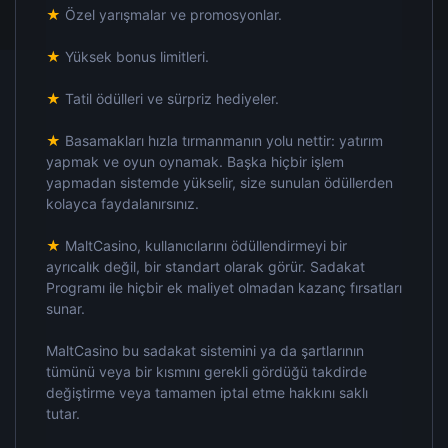
★
Özel yarışmalar ve promosyonlar.
★
Yüksek bonus limitleri.
★
Tatil ödülleri ve sürpriz hediyeler.
★
Basamakları hızla tırmanmanın yolu nettir: yatırım
yapmak ve oyun oynamak. Başka hiçbir işlem
yapmadan sistemde yükselir, size sunulan ödüllerden
kolayca faydalanırsınız.
★
MaltCasino, kullanıcılarını ödüllendirmeyi bir
ayrıcalık değil, bir standart olarak görür. Sadakat
Programı ile hiçbir ek maliyet olmadan kazanç fırsatları
sunar.
MaltCasino bu sadakat sistemini ya da şartlarının
tümünü veya bir kısmını gerekli gördüğü takdirde
değiştirme veya tamamen iptal etme hakkını saklı
tutar.