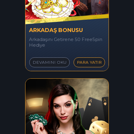
ARKADAŞ BONUSU
Arkadaşını Getirene 50 FreeSpin
Hediye
DEVAMINI OKU
PARA YATIR