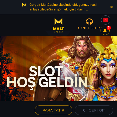
Gerçek MaltCasino sitesinde olduğunuzu nasıl
✕
anlayabileceğinizi görmek için tıklayın...
CANLI DESTEK
3
EN
TR
"PT",
RETURNURL
=
VIEWBAG.RETURNURL
})">PT
Ana
Sayfa
PARA YATIR
GERI GIT
Canlı