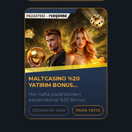
MALTCASINO %20
YATIRIM BONUS
HEDİYESİYLE EKSTRA
Her hafta pazartesi’den
KAZANIN!
perşembe’ye %20 Bonus
DEVAMINI OKU
PARA YATIR