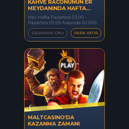
KAHVE RACONUNUN ER
MEYDANINDA HAFTA
BOYUNCA SÜREN YARIŞMA
Her Hafta Pazartesi 03:00 -
Pazartesi 02:59 Arasında 50.000
TL Ödül!!
DEVAMINI OKU
PARA YATIR
MALTCASINO'DA
KAZANMA ZAMANI