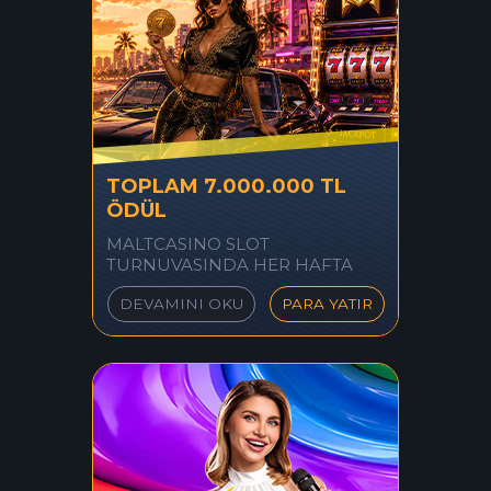
TOPLAM 7.000.000 TL
ÖDÜL
MALTCASINO SLOT
TURNUVASINDA HER HAFTA
1.750.000 TL
DEVAMINI OKU
PARA YATIR