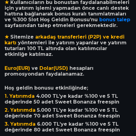
Oyunlar
★
Kullanıcıların bu bonustan faydalanabilmeleri
için yatırım işlemi yapmadan önce canlı destek
Adil
hattına bağlanarak bonus kuralı tanımlatmaları
Oyunlar
ve %300 Slot Hoş Geldin Bonusu’nu
bonus talep
sayfasından talep etmeleri gerekmektedir.
Sadakat
Programı
★
Sitemize
arkadaş transferleri (P2P) ve kredi
kartı
yöntemleri ile yatırım yapanlar ve yatırım
tutarları 100 TL altında olan katılımcılar
Turnuvalar
etkinliğe katılmaz.
Promosyonlar
Euro(EUR)
ve
Dolar(USD)
hesapları
promosyondan faydalanamaz.
Hoş geldin bonusu etkinliğinde;
1. Yatırımda
4.000 TL’ye kadar %100 ve 5 TL
değerinde 50 adet Sweet Bonanza freespin
2. Yatırımda
5.000 TL’ye kadar %100 ve 5 TL
değerinde 70 adet Sweet Bonanza freespin
3. Yatırımda
6.000 TL’ye kadar %100 ve 5 TL
değerinde 80 adet Sweet Bonanza freespin