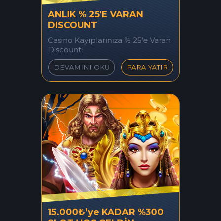
ANLIK % 25'E VARAN
DISCOUNT
Casino Kayıplarınıza % 25'e Varan
Discount!
DEVAMINI OKU
PARA YATIR
15.000₺’ye KADAR %300