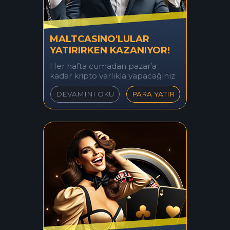
MALTCASINO'LULAR
YATIRIRKEN KAZANIYOR!
Her hafta cumadan pazar’a
kadar kripto varlıkla yapacağınız
yatırımlarda 10.000 TL, diğer tüm
DEVAMINI OKU
PARA YATIR
yöntem