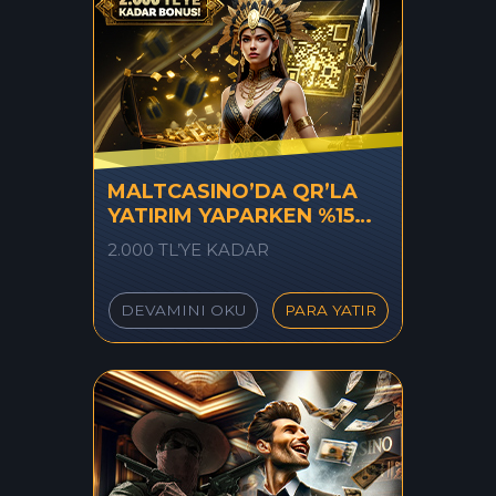
MALTCASINO’DA QR’LA
YATIRIM YAPARKEN %15
ÇEVRİMSİZ BONUS
2.000 TL’YE KADAR
KAZANIN!
DEVAMINI OKU
PARA YATIR