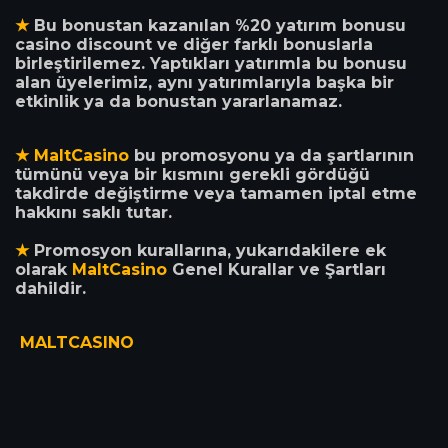
★
Bu bonustan kazanılan %20 yatırım bonusu
casino discount ve diğer farklı bonuslarla
birleştirilemez. Yaptıkları yatırımla bu bonusu
alan üyelerimiz, aynı yatırımlarıyla başka bir
etkinlik ya da bonustan yararlanamaz.
★ MaltCasino
bu promosyonu ya da şartlarının
tümünü veya bir kısmını gerekli gördüğü
takdirde değiştirme veya tamamen iptal etme
hakkını saklı tutar.
★
Promosyon kurallarına, yukarıdakilere ek
olarak
MaltCasino
Genel Kurallar ve Şartları
dahildir.
MALTCASINO