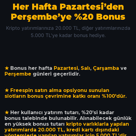
Casino
Her Hafta Pazartesi’den
Perşembe’ye %20 Bonus
Slotlar
Kripto yatırımlarınıza 20.000 TL, diğer yatırımlarınızda
Canlı
Bahis
5.000 TL'ye kadar bonus hediye.
Poker
Kahve
★
Bonus her hafta
Pazartesi
,
Salı
,
Çarşamba
ve
Perşembe
günleri geçerlidir.
Tombala
Zeppelin
★ Freespin satın alma opsiyonu sunulan
slotların bonus çevrimine katkı oranı %100'dür.
Plinko
★
Her kullanıcı yatırım tutarı, %20’si kadar
Kazı
bonus talebinde bulunabilir. Alınabilecek günlük
Kazan
en yüksek bonus tutarı
kripto varlıklarla yapılan
yatırımlarda 20.000 TL,
kredi kartı dışındaki
Sanal
yöntemlerle yapılan yatırımlar için 5.000 TL’dir.