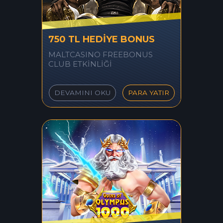
750 TL HEDİYE BONUS
MALTCASINO FREEBONUS
CLUB ETKİNLİĞİ
DEVAMINI OKU
PARA YATIR