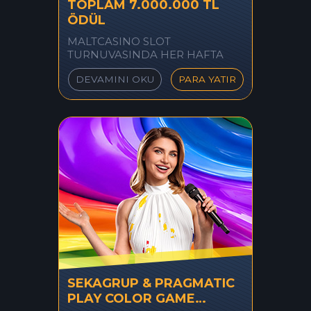
TOPLAM 7.000.000 TL
ÖDÜL
MALTCASINO SLOT
TURNUVASINDA HER HAFTA
1.750.000 TL
DEVAMINI OKU
PARA YATIR
SEKAGRUP & PRAGMATIC
PLAY COLOR GAME