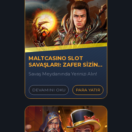
MALTCASINO SLOT
SAVAŞLARI: ZAFER SİZİN
ELLERİNİZDE
Savaş Meydanında Yerinizi Alın!
DEVAMINI OKU
PARA YATIR