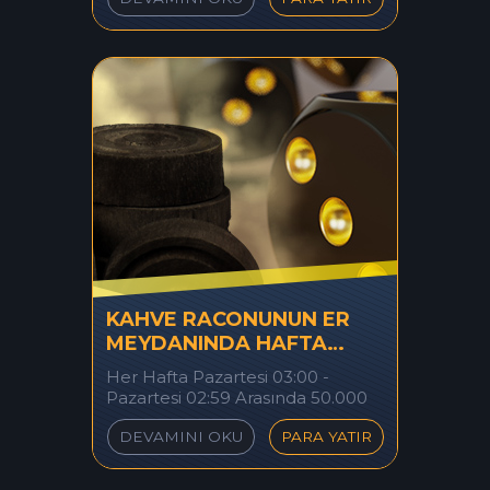
KAZANDIRIYOR!
KAHVE RACONUNUN ER
MEYDANINDA HAFTA
BOYUNCA SÜREN YARIŞMA
Her Hafta Pazartesi 03:00 -
Pazartesi 02:59 Arasında 50.000
TL Ödül!!
DEVAMINI OKU
PARA YATIR