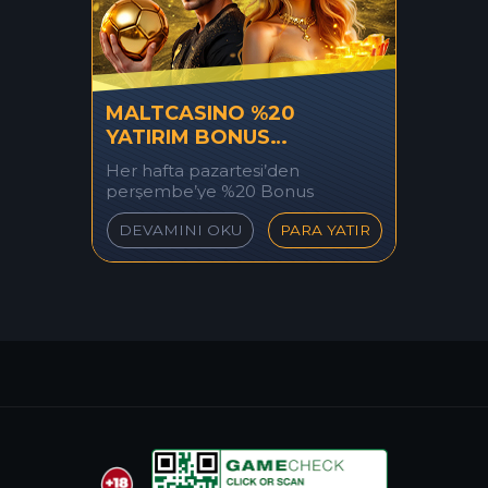
MALTCASINO %20
YATIRIM BONUS
HEDİYESİYLE EKSTRA
Her hafta pazartesi’den
KAZANIN!
perşembe’ye %20 Bonus
DEVAMINI OKU
PARA YATIR