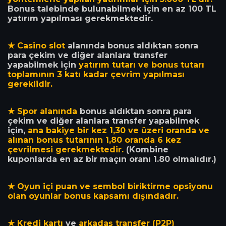
Oyunlar
Bonus talebinde bulunabilmek için en az 100 TL
yatırım yapılması gerekmektedir.
Adil
Oyunlar
★
Casino slot
alanında bonus aldıktan sonra
Sadakat
para çekim ve diğer alanlara transfer
Programı
yapabilmek için
yatırım tutarı ve bonus tutarı
toplamının 3 katı kadar çevrim yapılması
Turnuvalar
gereklidir.
Promosyonlar
★ Spor alanında
bonus aldıktan sonra para
çekim ve diğer alanlara transfer yapabilmek
için,
ana bakiye bir kez 1,30 ve üzeri oranda ve
alınan bonus tutarının 1,80 oranda 6 kez
çevrilmesi gerekmektedir.
(Kombine
kuponlarda en az bir maçın oranı 1.80 olmalıdır.)
★ Oyun içi puan ve sembol biriktirme opsiyonu
olan oyunlar bonus kapsamı dışındadır.
★
Kredi kartı
ve
arkadaş transfer (P2P)