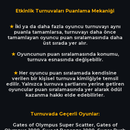
Etkinlik Turnuvaları Puanlama Mekaniği
★
İki ya da daha fazla oyuncu turnuvayı aynı
puanla tamamlarsa, turnuvayı daha önce
tamamlayan oyuncu puan sıralamasında daha
üst sırada yer alır.
★
Oyuncunun puan sıralamasında konumu,
turnuva esnasında değişebilir.
★
Her oyuncu puan sıralamada kendisine
verilen bir kişisel turnuva kimliğiyle temsil
edilir. Yalnızca turnuva şartlarını yerine getiren
oyuncular puan sıralamasında yer alarak ödül
kazanma hakkı elde edebilirler.
Turnuvada Geçerli Oyunlar:
Gates of Olympus Super Scatter, Gates of