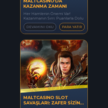
MALTCASINO'DA
KAZANMA ZAMANI
Her Hamlenin Önemi Var!
Kazanmanın Sırrı: Puanlarla Dolu
Oyunlar!
DEVAMINI OKU
PARA YATIR
MALTCASINO SLOT
SAVAŞLARI: ZAFER SİZİN