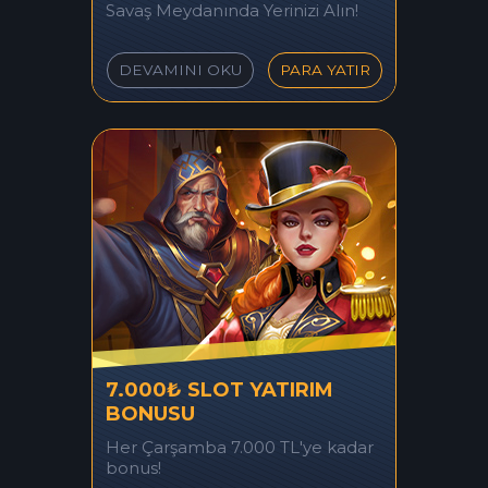
ELLERİNİZDE
Savaş Meydanında Yerinizi Alın!
DEVAMINI OKU
PARA YATIR
7.000₺ SLOT YATIRIM
BONUSU
Her Çarşamba 7.000 TL'ye kadar
bonus!