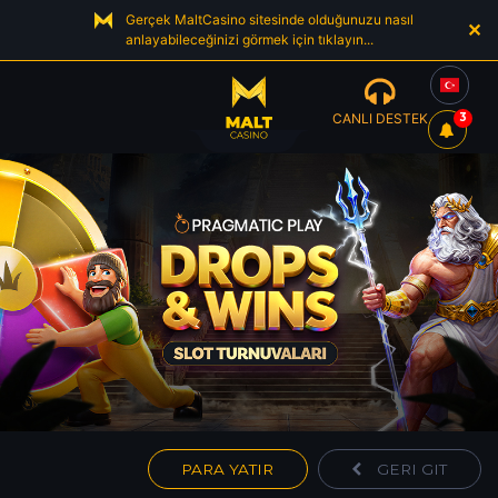
Gerçek MaltCasino sitesinde olduğunuzu nasıl
✕
anlayabileceğinizi görmek için tıklayın...
CANLI DESTEK
3
EN
TR
"PT",
RETURNURL
=
VIEWBAG.RETURNURL
})">PT
Ana
Sayfa
PARA YATIR
GERI GIT
Canlı