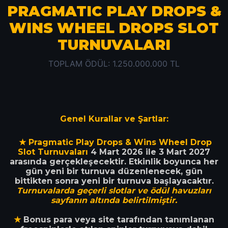
Casino
PRAGMATIC PLAY DROPS &
WINS WHEEL DROPS SLOT
Slotlar
TURNUVALARI
Canlı
Bahis
TOPLAM ÖDÜL: 1.250.000.000 TL
Poker
Kahve
Genel Kurallar ve Şartlar:
Tombala
★
Pragmatic Play Drops & Wins Wheel Drop
Zeppelin
Slot Turnuvaları
4 Mart 2026 ile 3 Mart 2027
arasında gerçekleşecektir. Etkinlik boyunca her
Plinko
gün yeni bir turnuva düzenlenecek, gün
bittikten sonra yeni bir turnuva başlayacaktır.
Kazı
Turnuvalarda geçerli slotlar ve ödül havuzları
Kazan
sayfanın altında belirtilmiştir.
Sanal
★
Bonus para veya site tarafından tanımlanan