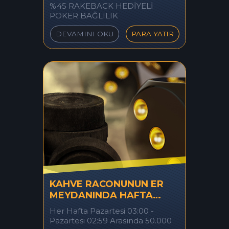
%45 RAKEBACK HEDİYELİ
POKER BAĞLILIK
PROGRAMIMIZ EKSTRA
DEVAMINI OKU
PARA YATIR
KAZANDIRIYOR!
KAHVE RACONUNUN ER
MEYDANINDA HAFTA
BOYUNCA SÜREN YARIŞMA
Her Hafta Pazartesi 03:00 -
Pazartesi 02:59 Arasında 50.000