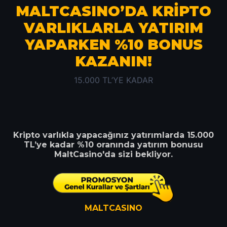
Casino
MALTCASINO’DA KRİPTO
VARLIKLARLA YATIRIM
Slotlar
YAPARKEN %10 BONUS
Canlı
KAZANIN!
Bahis
15.000 TL’YE KADAR
Poker
Kahve
Tombala
Kripto varlıkla yapacağınız yatırımlarda 15.000
TL’ye kadar %10 oranında yatırım bonusu
Zeppelin
MaltCasino'da sizi bekliyor.
Plinko
Kazı
Kazan
MALTCASINO
Sanal