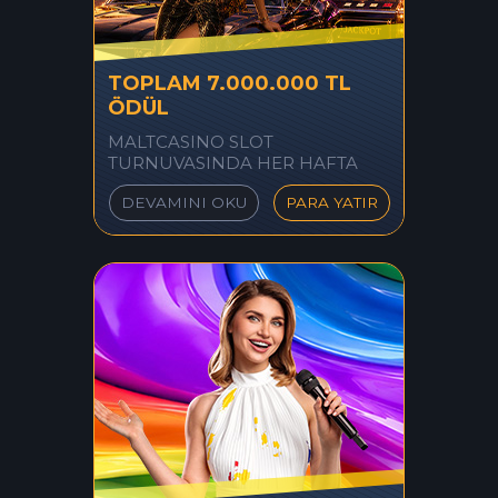
TOPLAM 7.000.000 TL
ÖDÜL
MALTCASINO SLOT
TURNUVASINDA HER HAFTA
1.750.000 TL
DEVAMINI OKU
PARA YATIR