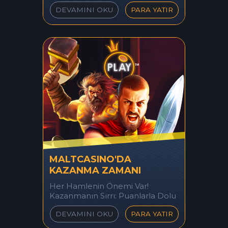
TL Ödül!!
DEVAMINI OKU
PARA YATIR
MALTCASINO'DA
KAZANMA ZAMANI
Her Hamlenin Önemi Var!
Kazanmanın Sırrı: Puanlarla Dolu
Oyunlar!
DEVAMINI OKU
PARA YATIR