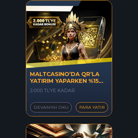
MALTCASINO’DA QR’LA
YATIRIM YAPARKEN %15
ÇEVRİMSİZ BONUS
2.000 TL’YE KADAR
KAZANIN!
DEVAMINI OKU
PARA YATIR