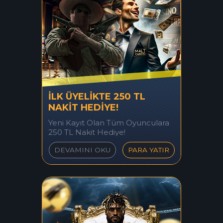
İLK ÜYELİKTE 250 TL
NAKİT HEDİYE!
Yeni Kayıt Olan Tüm Oyunculara
250 TL Nakit Hediye!
DEVAMINI OKU
PARA YATIR