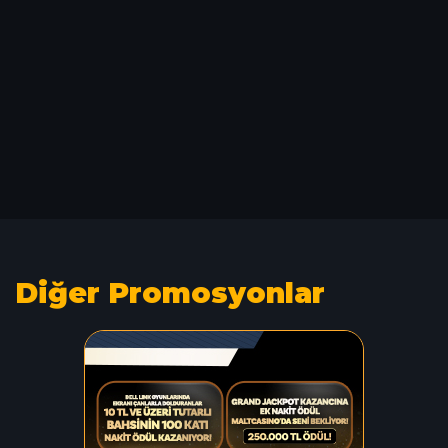
Oyunlar
Adil
Oyunlar
Sadakat
Programı
Turnuvalar
Promosyonlar
Diğer Promosyonlar