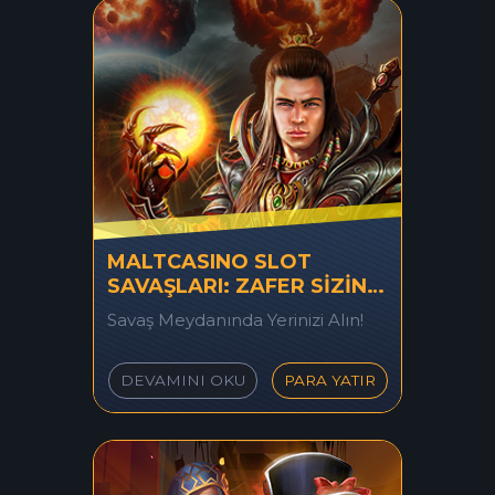
MALTCASINO SLOT
SAVAŞLARI: ZAFER SİZİN
ELLERİNİZDE
Savaş Meydanında Yerinizi Alın!
DEVAMINI OKU
PARA YATIR