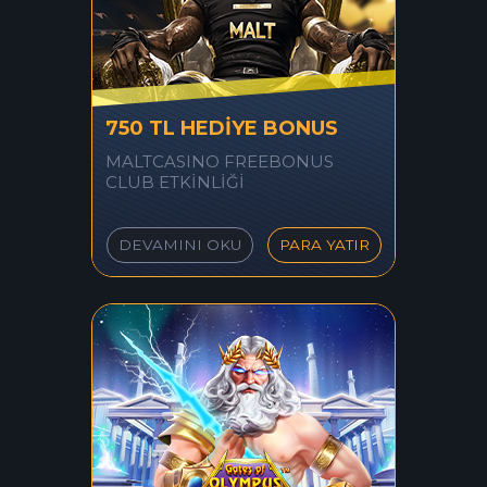
750 TL HEDİYE BONUS
MALTCASINO FREEBONUS
CLUB ETKİNLİĞİ
DEVAMINI OKU
PARA YATIR