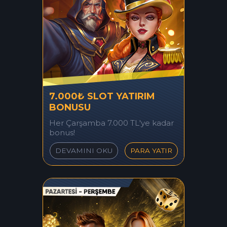
7.000₺ SLOT YATIRIM
BONUSU
Her Çarşamba 7.000 TL'ye kadar
bonus!
DEVAMINI OKU
PARA YATIR