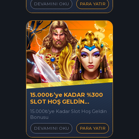
DEVAMINI OKU
PARA YATIR
15.000₺’ye KADAR %300
SLOT HOŞ GELDİN
BONUSU
15.000₺'ye Kadar Slot Hoş Geldin
Bonusu
DEVAMINI OKU
PARA YATIR