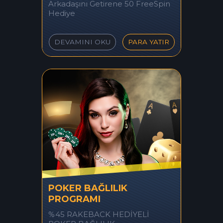
Arkadaşını Getirene 50 FreeSpin
Hediye
DEVAMINI OKU
PARA YATIR
POKER BAĞLILIK
PROGRAMI
%45 RAKEBACK HEDİYELİ