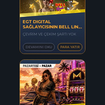
EGT DIGITAL
SAĞLAYICISININ BELL LINK
OYUNLARINDA BAHİS
ÇEVRİM VE ÇEKİM ŞARTI YOK
ALANLAR KAZANCI
DEVAMINI OKU
PARA YATIR