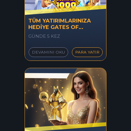
TÜM YATIRIMLARINIZA
HEDİYE GATES OF
OLYMPUS 1000 FREESPİN
GÜNDE 5 KEZ
FIRSATI
DEVAMINI OKU
PARA YATIR